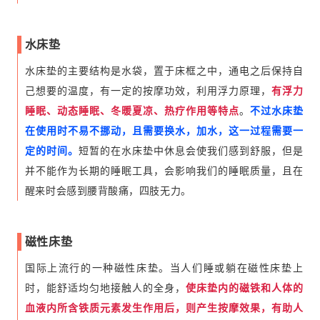
水床垫
水床垫的主要结构是水袋，置于床框之中，通电之后保持自
己想要的温度，有一定的按摩功效，利用浮力原理，
有浮力
睡眠、动态睡眠、冬暖夏凉、热疗作用等特点
。
不过水床垫
在使用时不易不挪动，且需要换水，加水，这一过程需要一
定的时间。
短暂的在水床垫中休息会使我们感到舒服，但是
并不能作为长期的睡眠工具，会影响我们的睡眠质量，且在
醒来时会感到腰背酸痛，四肢无力。
磁性床垫
国际上流行的一种磁性床垫。当人们睡或躺在磁性床垫上
时，能舒适均匀地接触人的全身，
使床垫内的磁铁和人体的
血液内所含铁质元素发生作用后，则产生按摩效果，有助人