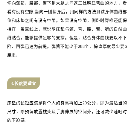
伸向颈部、腰部、臀下到大腿之间这三处明显弯曲的地方，看
看有没有空隙;当向一侧翻身后，用同样的方法测试身体曲线部
位和床垫之间有没有空隙。如果没有空隙，侧卧时脊椎还能保
持在一条直线上，就说明床垫与颈、背、腰、臀、腿的自然曲
线贴合，能够提供足够的支撑。但是，贴合身体曲线要以不下
陷、回弹迅速为前提。弹簧不能少于288个，棕垫厚度最少要6
厘米。
3.长度要适宜
床垫的长短应该是将个人的身高再加上20公分，即为最适当的
尺寸，除预留放置枕头及手脚伸展的空间外，还可减少睡眠时
的压迫感。