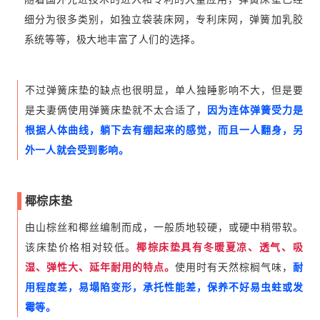
细分为很多类别，如独立袋装床网，专利床网，弹簧加乳胶
系统等等，极大地丰富了人们的选择。
不过弹簧床垫的缺点也很明显，单人独睡影响不大，但是要
是夫妻俩使用弹簧床垫就不太合适了，
因为连体弹簧受力是
根据人体曲线，躺下去有绷起来的感觉，而且一人翻身，另
外一人就会受到影响。
椰棕床垫
由山棕丝和椰丝编制而成，一般质地较硬，或硬中稍带软。
该床垫价格相对较低。
椰棕床垫具有冬暖夏凉、透气、吸
湿、弹性大、延年耐用的特点。
使用时有天然棕榈气味，
耐
用程度差，易塌陷变形，承托性能差，保养不好易虫蛀或发
霉等。