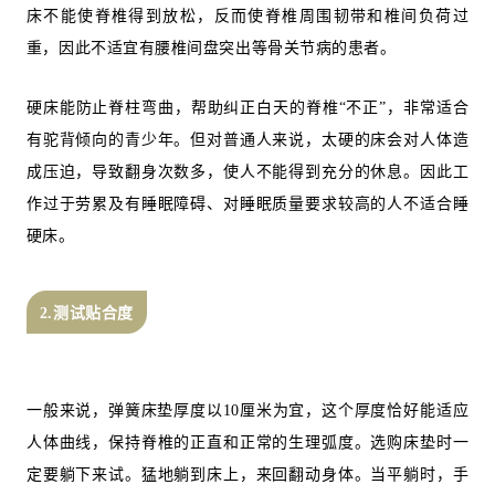
床不能使脊椎得到放松，反而使脊椎周围韧带和椎间负荷过
重，因此不适宜有腰椎间盘突出等骨关节病的患者。
硬床能防止脊柱弯曲，帮助纠正白天的脊椎“不正”，非常适合
有驼背倾向的青少年。但对普通人来说，太硬的床会对人体造
成压迫，导致翻身次数多，使人不能得到充分的休息。因此工
作过于劳累及有睡眠障碍、对睡眠质量要求较高的人不适合睡
硬床。
2.测试贴合度
一般来说，弹簧床垫厚度以10厘米为宜，这个厚度恰好能适应
人体曲线，保持脊椎的正直和正常的生理弧度。选购床垫时一
定要躺下来试。猛地躺到床上，来回翻动身体。当平躺时，手