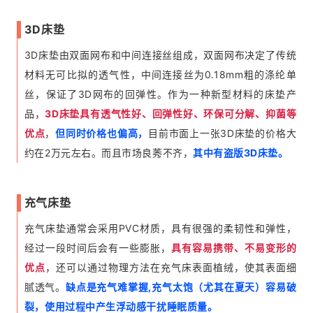
3D床垫
3D床垫由双面网布和中间连接丝组成，双面网布决定了传统
材料无可比拟的透气性，中间连接丝为0.18mm粗的涤纶单
丝，保证了3D网布的回弹性。作为一种新型材料的床垫产
品，
3D床垫具有透气性好、回弹性好、环保可分解、抑菌等
优点
，
但同时价格也偏高，
目前市面上一张3D床垫的价格大
约在2万元左右。而且市场良莠不齐，
其中有盗版3D床垫。
充气床垫
充气床垫通常会采用PVC材质，具有很强的柔韧性和弹性，
经过一段时间后会有一些膨胀，
具有容易携带、不易变形的
优点
，还可以通过物理方法在充气床表面植绒，使其表面细
腻透气。
缺点是充气难掌握,充气太饱（尤其在夏天）容易破
裂，使用过程中产生浮动感干扰睡眠质量。