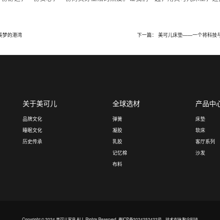
美梦的港湾
下一篇： 美可儿床垫——一个将科技
关于美可儿
全球选材
产品中
品牌文化
弹簧
床垫
睡眠文化
凝胶
软床
历史传承
乳胶
客厅系列
记忆棉
沙发
布料
Copyright © 2024
美可儿家具
ALL Rights Reserved.
粤ICP备2024252422号
技术支持:
聚全科技