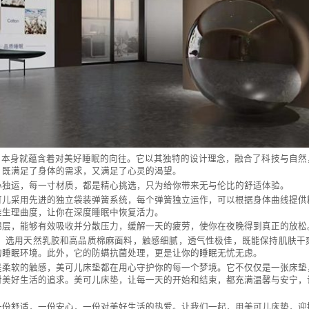
身就蕴含着对美好睡眠的向往。它以其独特的设计理念，融合了科技与自然
，既满足了身体的需求，又满足了心灵的渴望。
心独运，每一寸材质，都是精心挑选，只为给你带来无与伦比的舒适体验。
可儿采用先进的独立袋装弹簧系统，每个弹簧独立运作，可以根据身体曲线提供
椎生理曲度，让你在深度睡眠中恢复活力。
棉层，能够有效吸收并分散压力，缓解一天的疲劳，使你在夜晚得到真正的放松
用天然乳胶和高品质棉麻面料，触感细腻，透气性极佳，既能保持肌肤干
的睡眠环境。此外，它的防螨抗菌处理，更是让你的睡眠无忧无虑。
是柔软的触感，美可儿床垫都在用心守护你的每一个梦境。它不仅仅是一张床垫
对美好生活的追求。美可儿床垫，让每一天的开始和结束，都充满温馨与安宁，
一份舒适，一份安心，一份对美好生活的热爱。让我们一起，用美可儿床垫，迎